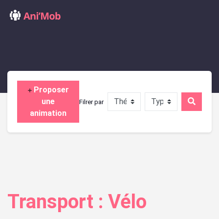
Proposer
une
Filrer par
animation
Transport :
Vélo