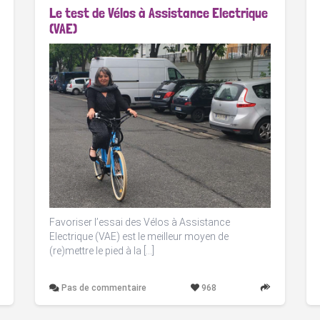
Le test de Vélos à Assistance Electrique
(VAE)
Favoriser l’essai des Vélos à Assistance
Electrique (VAE) est le meilleur moyen de
(re)mettre le pied à la […]
Pas de commentaire
968