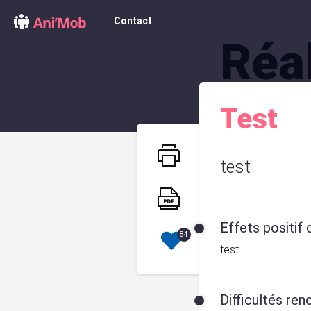
Contact
Réal
Test
test
Effets positif
84
test
Difficultés re