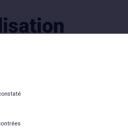
isation
 constaté
ncontrées