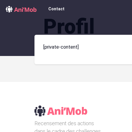
Contact
Profil
[private-content]
Recensement des actions
dans le cadre des challenges